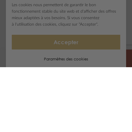
Les cookies nous permettent de garantir le bon
fonctionnement stable du site web et d'afficher des offres
mieux adaptées à vos besoins. Si vous consentez
à l'utilisation des cookies, cliquez sur "Accepter".
Livraison à partir de 0 €
Demander un produit
Réinitialiser la configuration
Accepter
Paramètres des cookies
Questions sur les produits
Email
Téléphone