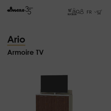
FR
B2C
B2B
Ario
Armoire TV