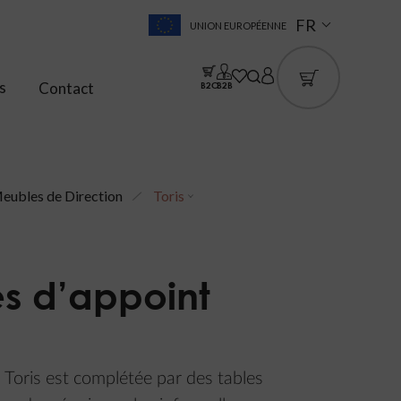
FR
UNION EUROPÉENNE
s
Contact
B2C
B2B
eubles de Direction
Toris
es d’appoint
n Toris est complétée par des tables