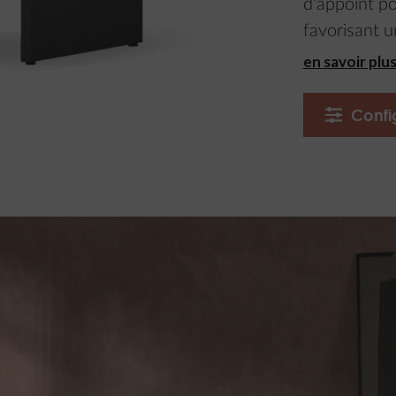
d'appoint po
favorisant 
en savoir plu
Confi