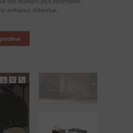
ur des réunions plus informelles,
une ambiance détendue.
s
gurateur