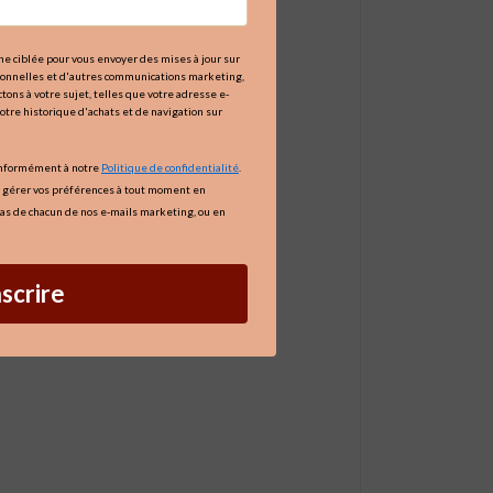
igne ciblée pour vous envoyer des mises à jour sur
tionnelles et d'autres communications marketing,
tons à votre sujet, telles que votre adresse e-
votre historique d'achats et de navigation sur
onformément à notre
Politique de confidentialité
.
 gérer vos préférences à tout moment en
as de chacun de nos e-mails marketing, ou en
nscrire