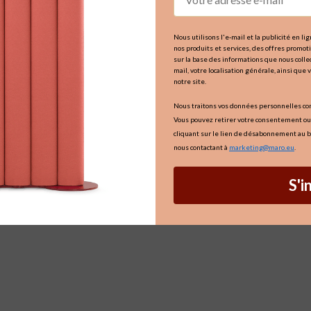
Nous utilisons l'e-mail et la publicité en l
nos produits et services, des offres promo
sur la base des informations que nous collec
mail, votre localisation générale, ainsi que 
notre site.
Nous traitons vos données personnelles c
Vous pouvez retirer votre consentement ou
cliquant sur le lien de désabonnement au b
nous contactant à
marketing@maro.eu
.
S'i