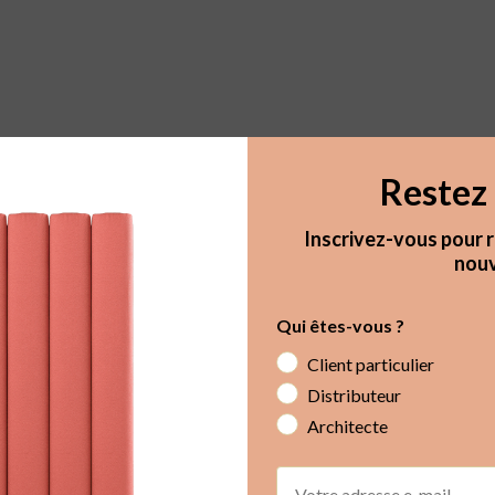
Restez 
Inscrivez-vous pour r
nouv
Qui êtes-vous ?
Client particulier
Distributeur
Architecte
Email