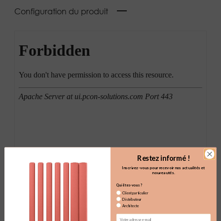
Configuration du produit
Restez informé !
Inscrivez-vous pour recevoir nos actualités et
nouveautés.
Qui êtes-vous ?
Client particulier
Distributeur
Architecte
Email