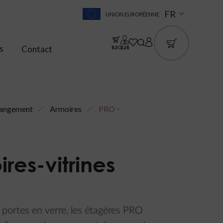
FR
UNION EUROPÉENNE
s
Contact
B2C
B2B
angement
Armoires
PRO
res-vitrines
portes en verre, les étagères PRO