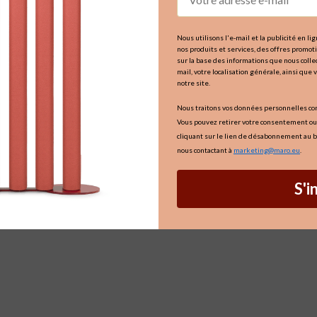
Nous utilisons l'e-mail et la publicité en l
nos produits et services, des offres promo
sur la base des informations que nous collec
mail, votre localisation générale, ainsi que 
notre site.
Nous traitons vos données personnelles c
Vous pouvez retirer votre consentement ou
cliquant sur le lien de désabonnement au b
nous contactant à
marketing@maro.eu
.
S'i