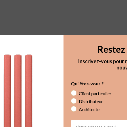
Restez 
Inscrivez-vous pour r
nouv
Qui êtes-vous ?
Client particulier
Distributeur
Architecte
Email