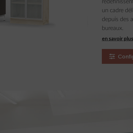
redéfinissen
un cadre dél
depuis des 
bureaux.
en savoir plu
Confi