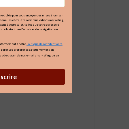
igne ciblée pour vous envoyer des mises à jour sur
tionnelles et d'autres communications marketing,
tons à votre sujet, telles que votre adresse e-
votre historique d'achats et de navigation sur
onformément à notre
Politique de confidentialité
.
 gérer vos préférences à tout moment en
as de chacun de nos e-mails marketing, ou en
nscrire