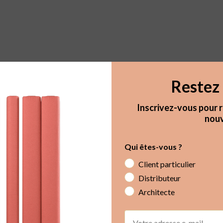
Restez 
Inscrivez-vous pour r
nouv
Qui êtes-vous ?
Client particulier
Distributeur
Architecte
Email