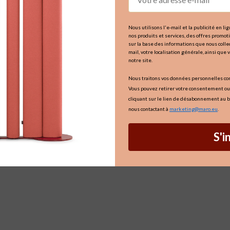
Nous utilisons l'e-mail et la publicité en l
nos produits et services, des offres promo
sur la base des informations que nous collec
mail, votre localisation générale, ainsi que 
notre site.
Nous traitons vos données personnelles c
Vous pouvez retirer votre consentement ou
cliquant sur le lien de désabonnement au b
nous contactant à
marketing@maro.eu
.
S'i