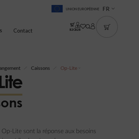
FR
UNION EUROPÉENNE
s
Contact
B2C
B2B
angement
Caissons
Op-Lite
ite
sons
 Op-Lite sont la réponse aux besoins