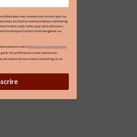
igne ciblée pour vous envoyer des mises à jour sur
tionnelles et d'autres communications marketing,
tons à votre sujet, telles que votre adresse e-
votre historique d'achats et de navigation sur
onformément à notre
Politique de confidentialité
.
 gérer vos préférences à tout moment en
as de chacun de nos e-mails marketing, ou en
nscrire