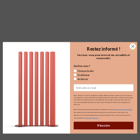
Restez informé !
Inscrivez-vous pour recevoir nos actualités et
nouveautés.
Qui êtes-vous ?
Client particulier
Distributeur
Architecte
Email
Nous utilisons l'e-mail et la publicité en ligne ciblée pour vous envoyer des mises à jour sur
nos produits et services, des offres promotionnelles et d'autres communications marketing,
sur la base des informations que nous collectons à votre sujet, telles que votre adresse e-
mail, votre localisation générale, ainsi que votre historique d'achats et de navigation sur
notre site.
Nous traitons vos données personnelles conformément à notre
Politique de confidentialité
.
Vous pouvez retirer votre consentement ou gérer vos préférences à tout moment en
cliquant sur le lien de désabonnement au bas de chacun de nos e-mails marketing, ou en
nous contactant à
marketing@maro.eu
S'inscrire