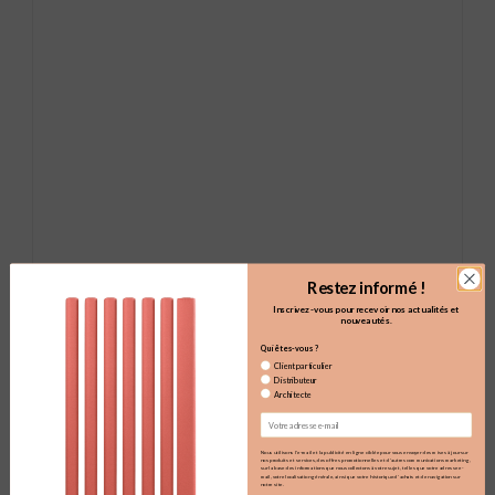
Restez informé !
Inscrivez-vous pour recevoir nos actualités et
nouveautés.
Qui êtes-vous ?
Client particulier
Distributeur
Architecte
Email
Nous utilisons l'e-mail et la publicité en ligne ciblée pour vous envoyer des mises à jour sur
nos produits et services, des offres promotionnelles et d'autres communications marketing,
sur la base des informations que nous collectons à votre sujet, telles que votre adresse e-
mail, votre localisation générale, ainsi que votre historique d'achats et de navigation sur
notre site.