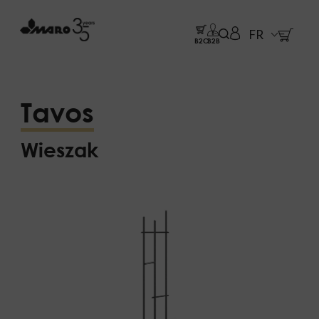
FR
B2C
B2B
Tavos
Wieszak