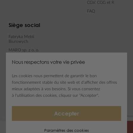
CGV, CGG et R
FAQ
Siège social
Fabryka Mebli
Biurowych
MARO sp. z o. o.
ul. Fabianowska 100
Nous respectons votre vie privée
62-052 Komorniki
Les cookies nous permettent de garantir le bon
fonctionnement stable du site web et d'afficher des offres
Newsletter
Médias sociaux
mieux adaptées à vos besoins. Si vous consentez
à l'utilisation des cookies, cliquez sur "Accepter".
Inscrivez-vous à la
Newsletter
Accepter
Copyright © Fabryka Mebli Biurowych MARO
Paramètres des cookies