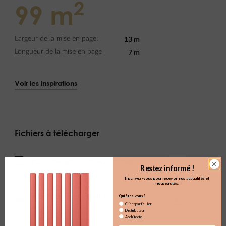
2
99 m
13 m
Largeur de la mise en page:
7 m
Longueur de la mise en page
Voir les inspirations
Fichiers à télécharger
r03.0_recepcja_emelka_3d.dwg
DWG
Restez informé !
(11.34MB)
Inscrivez-vous pour recevoir nos actualités et
nouveautés.
r03.0_recepcja_emelka_2d.dwg
Qui êtes-vous ?
DWG
(1.03MB)
Client particulier
Distributeur
Architecte