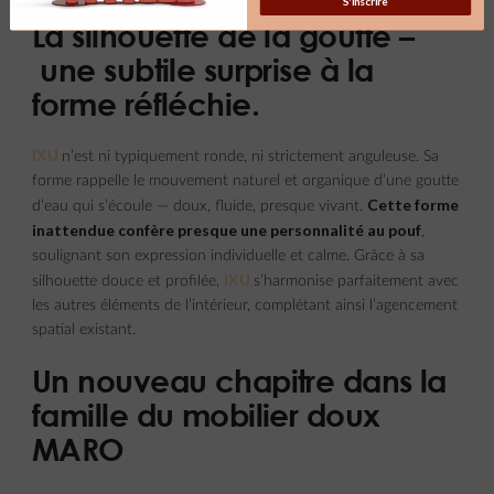
S'inscrire
La silhouette de la goutte –
une subtile surprise à la
forme réfléchie.
IXU
n’est ni typiquement ronde, ni strictement anguleuse. Sa
forme rappelle le mouvement naturel et organique d’une goutte
Cette forme
d’eau qui s’écoule — doux, fluide, presque vivant.
inattendue confère presque une personnalité au pouf
,
soulignant son expression individuelle et calme. Grâce à sa
IXU
silhouette douce et profilée,
s’harmonise parfaitement avec
les autres éléments de l’intérieur, complétant ainsi l’agencement
spatial existant.
Un nouveau chapitre dans la
famille du mobilier doux
MARO