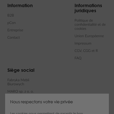
Information
Informations
juridiques
B2B
Politique de
pCon
confidentialité et de
cookies
Entreprise
Union Européenne
Contact
Impressum
CGV, CGG et R
FAQ
Siège social
Fabryka Mebli
Biurowych
MARO sp. z o. o.
ul. Fabianowska 100
Nous respectons votre vie privée
62-052 Komorniki
Les cookies nous permettent de garantir le bon