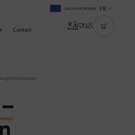
FR
UNION EUROPÉENNE
s
Contact
B2C
B2B
design fonctionnel
 –
gn