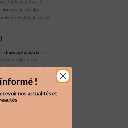
ts plus forts, tels que le
 plafonds, de grandes
gaines de ventilation, cadres
l
bureau industriel
s un
, les
ant très durables. Les
 en béton. Il vaut également
agencés selon les besoins de
informé !
ecevoir nos actualités et
eautés.
ntira la durabilité du meuble.