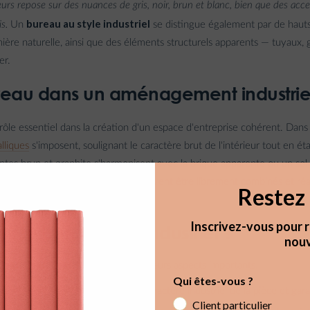
urs repose sur des nuances de gris, noir, brun et blanc, bien que des accen
bureau au style industriel
s.
Un
se distingue également par de hauts
umière naturelle, ainsi que des éléments structurels apparents — tuyaux, 
er.
reau dans un aménagement industrie
 rôle essentiel dans la création d'un espace d'entreprise cohérent. Dan
lliques
s'imposent, soulignant le caractère brut de l'intérieur tout en ét
intes brun et graphite s'harmonisent avec la brique apparente ou un sol
des meubles loft modulaires, qui peuvent être librement combinés et ré
Restez 
Inscrivez-vous pour r
r le bon bureau industriel ?
nouv
 convient de prêter attention à plusieurs aspects importants.
Qui êtes-vous ?
n noir ou graphite soulignera le caractère industriel de la pièce et gara
Client particulier