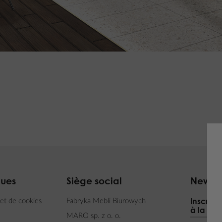
ques
Siège social
Newsle
Inscrive
 et de cookies
Fabryka Mebli Biurowych
à la New
MARO sp. z o. o.