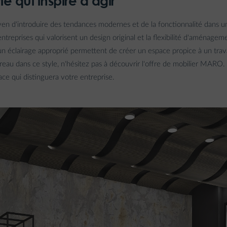
le qui inspire à agir
yen d'introduire des tendances modernes et de la fonctionnalité dans un 
ntreprises qui valorisent un design original et la flexibilité d'aménageme
un éclairage approprié permettent de créer un espace propice à un travai
au dans ce style, n'hésitez pas à découvrir l'offre de mobilier MARO. 
e qui distinguera votre entreprise.