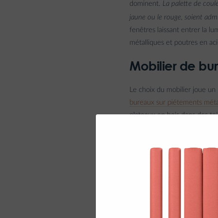
dominent.
La palette de coule
jaune ou le rouge, soient admi
fenêtres laissant entrer la l
métalliques et poutres en aci
Mobilier de bu
Le choix du mobilier joue un
bureaux sur piétements méta
plateaux en bois dans des te
la peine de se tourner vers 
l'équipe.
Comment choisi
Lors du choix d'un bureau, il
Un piétement métallique e